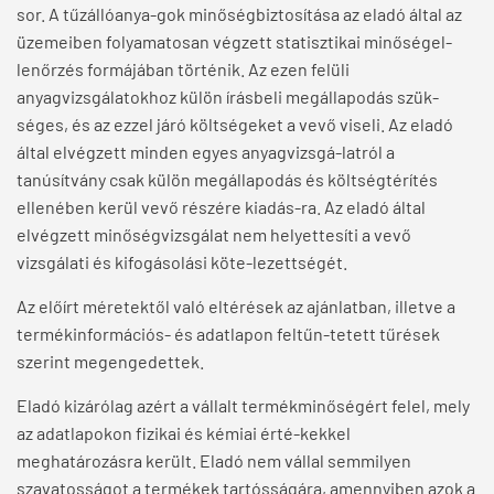
sor. A tűzállóanya-gok minőségbiztosítása az eladó által az
üzemeiben folyamatosan végzett statisztikai minőségel-
lenőrzés formájában történik. Az ezen felüli
anyagvizsgálatokhoz külön írásbeli megállapodás szük-
séges, és az ezzel járó költségeket a vevő viseli. Az eladó
által elvégzett minden egyes anyagvizsgá-latról a
tanúsítvány csak külön megállapodás és költségtérítés
ellenében kerül vevő részére kiadás-ra. Az eladó által
elvégzett minőségvizsgálat nem helyettesíti a vevő
vizsgálati és kifogásolási köte-lezettségét.
Az előírt méretektől való eltérések az ajánlatban, illetve a
termékinformációs- és adatlapon feltűn-tetett tűrések
szerint megengedettek.
Eladó kizárólag azért a vállalt termékminőségért felel, mely
az adatlapokon fizikai és kémiai érté-kekkel
meghatározásra került. Eladó nem vállal semmilyen
szavatosságot a termékek tartósságára, amennyiben azok a