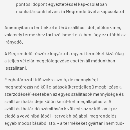
pontos időpont egyeztetéssel kap-csolatban
munkatársunk felveszi a Megrendelővel a kapcsolatot.
Amennyiben a fentiektől eltérő szállítási időt jelölünk meg
valamely termékhez tartozó ismertető-ben, úgy ez utóbbi az
irányadó.
A Megrendelő részére legyártott egyedi terméket kizárólag
a teljes vételár megelőlegezése esetén áll módunkban
leszállítani.
Meghatározott időszakra szóló, de mennyiségi
meghatározás nélküli eladások (keretjellegű megbí-zások,
szerződések) esetében az egyes szállítások mennyisége és
szállítási határideje külön kerül-het megállapításra. A
szállítási határidő számításán kívül esik az az idő, amíg az
eladó a vevő hibá-jából – tervek hibájából, megrendelés
egyéb módosításából stb. – a termékeket gyártani nem tud-