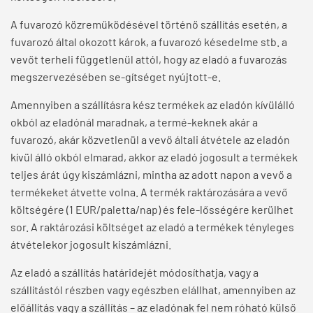
A fuvarozó közreműködésével történő szállítás esetén, a
fuvarozó által okozott károk, a fuvarozó késedelme stb. a
vevőt terheli függetlenül attól, hogy az eladó a fuvarozás
megszervezésében se-gítséget nyújtott-e.
Amennyiben a szállításra kész termékek az eladón kívülálló
okból az eladónál maradnak, a termé-keknek akár a
fuvarozó, akár közvetlenül a vevő általi átvétele az eladón
kívül álló okból elmarad, akkor az eladó jogosult a termékek
teljes árát úgy kiszámlázni, mintha az adott napon a vevő a
termékeket átvette volna. A termék raktározására a vevő
költségére (1 EUR/paletta/nap) és fele-lősségére kerülhet
sor. A raktározási költséget az eladó a termékek tényleges
átvételekor jogosult kiszámlázni.
Az eladó a szállítás határidejét módosíthatja, vagy a
szállítástól részben vagy egészben elállhat, amennyiben az
előállítás vagy a szállítás – az eladónak fel nem róható külső