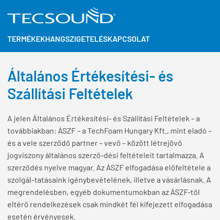
TERMÉKEK
HANGSZIGETELÉS
KAPCSOLAT
Általános Értékesítési- és
Szállítási Feltételek
A jelen Általános Értékesítési- és Szállítási Feltételek – a
továbbiakban: ÁSZF – a TechFoam Hungary Kft., mint eladó –
és a vele szerződő partner – vevő – között létrejövő
jogviszony általános szerző-dési feltételeit tartalmazza. A
szerződés nyelve magyar. Az ÁSZF elfogadása előfeltétele a
szolgál-tatásaink igénybevételének, illetve a vásárlásnak. A
megrendelésben, egyéb dokumentumokban az ÁSZF-től
eltérő rendelkezések csak mindkét fél kifejezett elfogadása
esetén érvényesek.