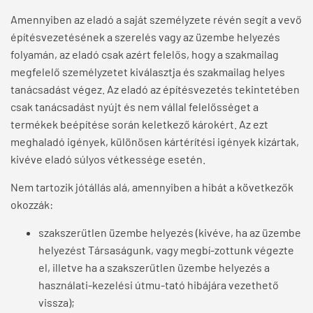
Amennyiben az eladó a saját személyzete révén segít a vevő
építésvezetésének a szerelés vagy az üzembe helyezés
folyamán, az eladó csak azért felelős, hogy a szakmailag
megfelelő személyzetet kiválasztja és szakmailag helyes
tanácsadást végez. Az eladó az építésvezetés tekintetében
csak tanácsadást nyújt és nem vállal felelősséget a
termékek beépítése során keletkező károkért. Az ezt
meghaladó igények, különösen kártérítési igények kizártak,
kivéve eladó súlyos vétkessége esetén.
Nem tartozik jótállás alá, amennyiben a hibát a következők
okozzák:
szakszerűtlen üzembe helyezés (kivéve, ha az üzembe
helyezést Társaságunk, vagy megbí-zottunk végezte
el, illetve ha a szakszerűtlen üzembe helyezés a
használati-kezelési útmu-tató hibájára vezethető
vissza);