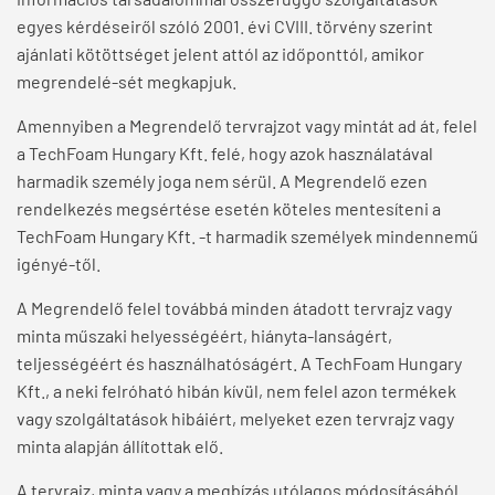
egyes kérdéseiről szóló 2001. évi CVIII. törvény szerint
ajánlati kötöttséget jelent attól az időponttól, amikor
megrendelé-sét megkapjuk.
Amennyiben a Megrendelő tervrajzot vagy mintát ad át, felel
a TechFoam Hungary Kft. felé, hogy azok használatával
harmadik személy joga nem sérül. A Megrendelő ezen
rendelkezés megsértése esetén köteles mentesíteni a
TechFoam Hungary Kft. -t harmadik személyek mindennemű
igényé-től.
A Megrendelő felel továbbá minden átadott tervrajz vagy
minta műszaki helyességéért, hiányta-lanságért,
teljességéért és használhatóságért. A TechFoam Hungary
Kft., a neki felróható hibán kívül, nem felel azon termékek
vagy szolgáltatások hibáiért, melyeket ezen tervrajz vagy
minta alapján állítottak elő.
A tervrajz, minta vagy a megbízás utólagos módosításából