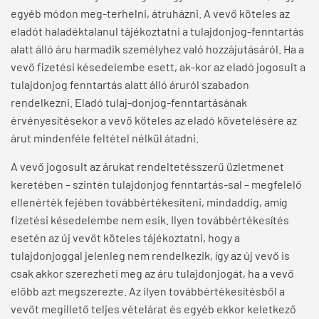
egyéb módon meg-terhelni, átruházni. A vevő köteles az
eladót haladéktalanul tájékoztatni a tulajdonjog-fenntartás
alatt álló áru harmadik személyhez való hozzájutásáról. Ha a
vevő fizetési késedelembe esett, ak-kor az eladó jogosult a
tulajdonjog fenntartás alatt álló áruról szabadon
rendelkezni. Eladó tulaj-donjog-fenntartásának
érvényesítésekor a vevő köteles az eladó követelésére az
árut mindenféle feltétel nélkül átadni.
A vevő jogosult az árukat rendeltetésszerű üzletmenet
keretében – szintén tulajdonjog fenntartás-sal – megfelelő
ellenérték fejében továbbértékesíteni, mindaddig, amíg
fizetési késedelembe nem esik. Ilyen továbbértékesítés
esetén az új vevőt köteles tájékoztatni, hogy a
tulajdonjoggal jelenleg nem rendelkezik, így az új vevő is
csak akkor szerezheti meg az áru tulajdonjogát, ha a vevő
előbb azt megszerezte. Az ilyen továbbértékesítésből a
vevőt megillető teljes vételárat és egyéb ekkor keletkező