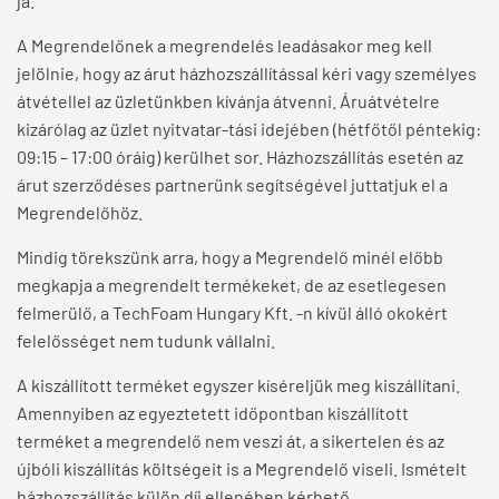
ja.
A Megrendelőnek a megrendelés leadásakor meg kell
jelölnie, hogy az árut házhozszállítással kéri vagy személyes
átvétellel az üzletünkben kívánja átvenni. Áruátvételre
kizárólag az üzlet nyitvatar-tási idejében (hétfőtől péntekig:
09:15 – 17:00 óráig) kerülhet sor. Házhozszállítás esetén az
árut szerződéses partnerünk segítségével juttatjuk el a
Megrendelőhöz.
Mindig törekszünk arra, hogy a Megrendelő minél előbb
megkapja a megrendelt termékeket, de az esetlegesen
felmerülő, a TechFoam Hungary Kft. -n kívül álló okokért
felelősséget nem tudunk vállalni.
A kiszállított terméket egyszer kíséreljük meg kiszállítani.
Amennyiben az egyeztetett időpontban kiszállított
terméket a megrendelő nem veszi át, a sikertelen és az
újbóli kiszállítás költségeit is a Megrendelő viseli. Ismételt
házhozszállítás külön díj ellenében kérhető.