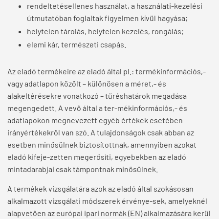
rendeltetésellenes használat, a használati-kezelési
útmutatóban foglaltak figyelmen kívül hagyása;
helytelen tárolás, helytelen kezelés, rongálás;
elemi kár, természeti csapás.
Az eladó termékeire az eladó által pl.: termékinformációs,-
vagy adatlapon közölt – különösen a méret,- és
alakeltérésekre vonatkozó – tűréshatárok megadása
megengedett. A vevő által a ter-mékinformációs,- és
adatlapokon megnevezett egyéb értékek esetében
irányértékekről van szó. A tulajdonságok csak abban az
esetben minősülnek biztosítottnak, amennyiben azokat
eladó kifeje-zetten megerősíti, egyebekben az eladó
mintadarabjai csak támpontnak minősülnek.
A termékek vizsgálatára azok az eladó által szokásosan
alkalmazott vizsgálati módszerek érvénye-sek, amelyeknél
alapvetően az európai ipari normák (EN) alkalmazására kerül