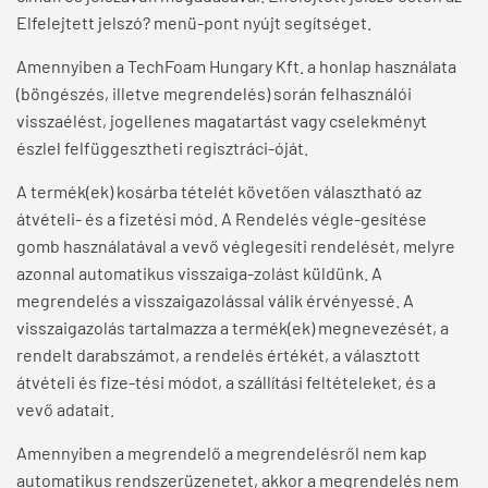
Elfelejtett jelszó? menü-pont nyújt segítséget.
Amennyiben a TechFoam Hungary Kft. a honlap használata
(böngészés, illetve megrendelés) során felhasználói
visszaélést, jogellenes magatartást vagy cselekményt
észlel felfüggesztheti regisztráci-óját.
A termék(ek) kosárba tételét követően választható az
átvételi- és a fizetési mód. A Rendelés végle-gesítése
gomb használatával a vevő véglegesíti rendelését, melyre
azonnal automatikus visszaiga-zolást küldünk. A
megrendelés a visszaigazolással válik érvényessé. A
visszaigazolás tartalmazza a termék(ek) megnevezését, a
rendelt darabszámot, a rendelés értékét, a választott
átvételi és fize-tési módot, a szállítási feltételeket, és a
vevő adatait.
Amennyiben a megrendelő a megrendelésről nem kap
automatikus rendszerüzenetet, akkor a megrendelés nem