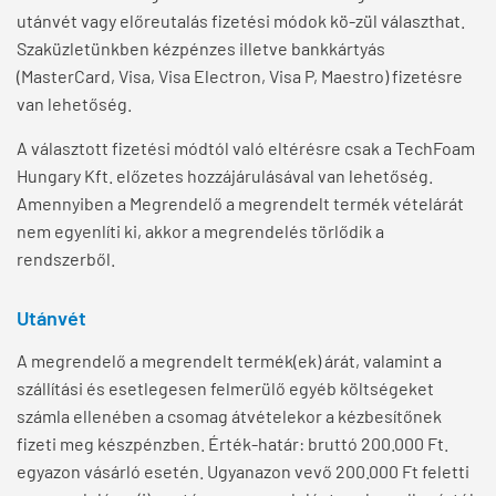
utánvét vagy előreutalás fizetési módok kö-zül választhat.
Szaküzletünkben kézpénzes illetve bankkártyás
(MasterCard, Visa, Visa Electron, Visa P, Maestro) fizetésre
van lehetőség.
A választott fizetési módtól való eltérésre csak a TechFoam
Hungary Kft. előzetes hozzájárulásával van lehetőség.
Amennyiben a Megrendelő a megrendelt termék vételárát
nem egyenlíti ki, akkor a megrendelés törlődik a
rendszerből.
Utánvét
A megrendelő a megrendelt termék(ek) árát, valamint a
szállítási és esetlegesen felmerülő egyéb költségeket
számla ellenében a csomag átvételekor a kézbesítőnek
fizeti meg készpénzben. Érték-határ: bruttó 200.000 Ft.
egyazon vásárló esetén. Ugyanazon vevő 200.000 Ft feletti