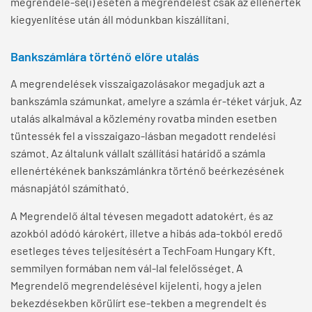
megrendelé-se(i) esetén a megrendelést csak az ellenérték
kiegyenlítése után áll módunkban kiszállítani.
Bankszámlára történő előre utalás
A megrendelések visszaigazolásakor megadjuk azt a
bankszámla számunkat, amelyre a számla ér-téket várjuk. Az
utalás alkalmával a közlemény rovatba minden esetben
tüntessék fel a visszaigazo-lásban megadott rendelési
számot. Az általunk vállalt szállítási határidő a számla
ellenértékének bankszámlánkra történő beérkezésének
másnapjától számítható.
A Megrendelő által tévesen megadott adatokért, és az
azokból adódó károkért, illetve a hibás ada-tokból eredő
esetleges téves teljesítésért a TechFoam Hungary Kft.
semmilyen formában nem vál-lal felelősséget. A
Megrendelő megrendelésével kijelenti, hogy a jelen
bekezdésekben körülírt ese-tekben a megrendelt és