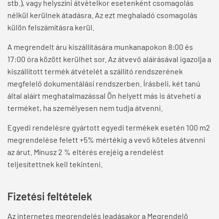
stb.), vagy helyszíni átvételkor esetenként csomagolás
nélkül kerülnek átadásra. Az ezt meghaladó csomagolás
külön felszámításra kerül.
A megrendelt áru kiszállítására munkanapokon 8:00 és
17:00 óra között kerülhet sor. Az átvevő aláírásával igazolja a
kiszállított termék átvételét a szállító rendszerének
megfelelő dokumentálási rendszerben. Írásbeli, két tanú
által aláírt meghatalmazással Ön helyett más is átveheti a
terméket, ha személyesen nem tudja átvenni.
Egyedi rendelésre gyártott egyedi termékek esetén 100 m2
megrendelése felett +5% mértékig a vevő köteles átvenni
az árut. Mínusz 2 % eltérés erejéig a rendelést
teljesítettnek kell tekinteni.
Fizetési feltételek
Az internetes megrendelés leadásakor a Megrendelő