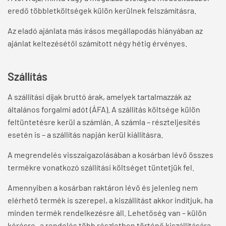
eredő többletköltségek külön kerülnek felszámításra.
Az eladó ajánlata más írásos megállapodás hiányában az
ajánlat keltezésétől számított négy hétig érvényes.
Szállítás
A szállítási díjak bruttó árak, amelyek tartalmazzák az
általános forgalmi adót (ÁFA). A szállítás költsége külön
feltüntetésre kerül a számlán. A számla – részteljesítés
esetén is – a szállítás napján kerül kiállításra.
A megrendelés visszaigazolásában a kosárban lévő összes
termékre vonatkozó szállítási költséget tüntetjük fel.
Amennyiben a kosárban raktáron lévő és jelenleg nem
elérhető termék is szerepel, a kiszállítást akkor indítjuk, ha
minden termék rendelkezésre áll. Lehetőség van – külön
kérésre- a rendelés több részletben történő kiszállítására,