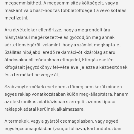
megsemmisítheti. A megsemmisítés költségeit, vagy a
másként való hasz-nosítás többletöltségeit a vevő köteles
megfizetni.
Áru átvételekor ellenőrizze, hogy a megrendelt áru
hiánytalanul megérkezett-e és győződjön meg annak
sértetlenségéről, valamint, hogy a számlát megkapta-e.
Szállítás hibájából eredő reklamáci-ót kizárólag az áru
átadásakor áll módunkban elfogadni. Kifogás esetén
kifogásait jegyzőkönyv fel-vételével jelezze a kézbesítőnek
és a terméket ne vegye át.
Szabványtermékek esetében a tömeg nem kerül minden
egyes raklap vonatkozásában külön meg-állapításra, hanem
az elektronikus adatbázisban szereplő, azonos típusú
raklapok adatai kerülnek alkalmazásra.
A termékek, vagy a gyártói csomagolásban, vagy egyedi
egységcsomagolásban (zsugorfóliázva, kartondobozban,