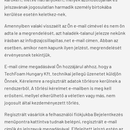
jelszavának jogosulatlan harmadik személy birtokába
kerülése esetén keletkez-nek.
Amennyiben valaki visszaélt az Ön e-mail címével és nem ön
adta le a megrendelését, azt haladék-talanul jelezze nekünk
írásban az info@zajcsillapitas.net e-mail címen. Abban az
esetben, amikor nem kapunk ilyen jelzést, megrendelését
érvényesnek tekintjük.
E-mail címe megadásával Ön hozzájárul ahhoz, hogy a
TechFoam Hungary Kft. technikai jellegű üzenetet küldjön
Önnek. Kérelemre a regisztrált adatok törlésre kerülnek a
rendszerből. A törlési kérelmet e-mailben is meg kell
erősíteni, mellyel elkerülhető a véletlen vagy más, nem
jogosult által kezdeményezett törlés.
Regisztrált vásárlók a felhasználói fiókjukba Bejelentkezés
menüpontra kattintva tudnak belépni, regisztrált e-mail
címük és jelszavuk megadásával. Elfelejtett jelszó estén az