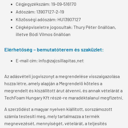
Cégjegyzékszám: 19-09-516170
Adószám: 13907127-2-19
Közösségi adószám: HU13907127
Cégképviseletre jogosultak: Thury Péter önállóan,
illetve Bódi Vilmos önállóan
Elérhetőség – bemutatóterem és szaküzlet:
E-mail cím: info@zajcsillapitas.net
Az adásvételi jogviszonyt a megrendelése visszaigazolása
hozza létre, amely alapján a Megrendelő köteles a
megrendelt és kiszállított árut átvenni, és annak vételárát a
TechFoam Hungary Kft részé-re maradéktalanul megfizetni.
A szerződést a magyar nyelven kiállított, sorszámozott
számla testesíti meg, mely tartalmazza a termék
megnevezését, mennyiségét, vételárát, a teljesítés