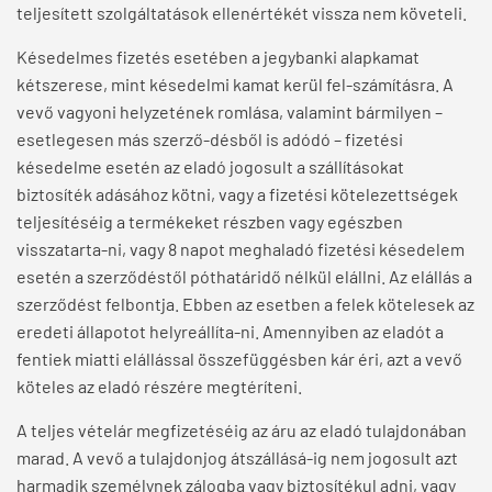
teljesített szolgáltatások ellenértékét vissza nem követeli.
Késedelmes fizetés esetében a jegybanki alapkamat
kétszerese, mint késedelmi kamat kerül fel-számításra. A
vevő vagyoni helyzetének romlása, valamint bármilyen –
esetlegesen más szerző-désből is adódó – fizetési
késedelme esetén az eladó jogosult a szállításokat
biztosíték adásához kötni, vagy a fizetési kötelezettségek
teljesítéséig a termékeket részben vagy egészben
visszatarta-ni, vagy 8 napot meghaladó fizetési késedelem
esetén a szerződéstől póthatáridő nélkül elállni. Az elállás a
szerződést felbontja. Ebben az esetben a felek kötelesek az
eredeti állapotot helyreállíta-ni. Amennyiben az eladót a
fentiek miatti elállással összefüggésben kár éri, azt a vevő
köteles az eladó részére megtéríteni.
A teljes vételár megfizetéséig az áru az eladó tulajdonában
marad. A vevő a tulajdonjog átszállásá-ig nem jogosult azt
harmadik személynek zálogba vagy biztosítékul adni, vagy