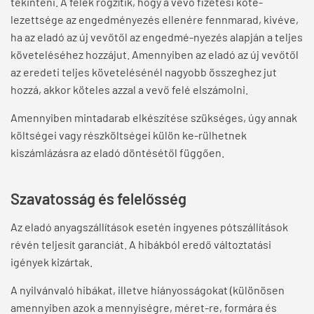
tekinteni. A felek rögzítik, hogy a vevő fizetési köte-
lezettsége az engedményezés ellenére fennmarad, kivéve,
ha az eladó az új vevőtől az engedmé-nyezés alapján a teljes
követeléséhez hozzájut. Amennyiben az eladó az új vevőtől
az eredeti teljes követelésénél nagyobb összeghez jut
hozzá, akkor köteles azzal a vevő felé elszámolni.
Amennyiben mintadarab elkészítése szükséges, úgy annak
költségei vagy részköltségei külön ke-rülhetnek
kiszámlázásra az eladó döntésétől függően.
Szavatosság és felelősség
Az eladó anyagszállítások esetén ingyenes pótszállítások
révén teljesít garanciát. A hibákból eredő változtatási
igények kizártak.
A nyilvánvaló hibákat, illetve hiányosságokat (különösen
amennyiben azok a mennyiségre, méret-re, formára és