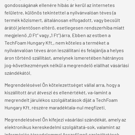
gondosságának ellenére hibás ár kerül az internetes
felületre, különös tekintettel a nyilvánvalóan téves (a
termék közismert, általánosan elfogadott, vagy becsült
árától jelentősen eltérő, esetlegesen rendszerhiba miatt
megjelenő „0 Ft” vagy „1 Ft”) árra. Ebben az estben a
TechFoam Hungary Kft., nem köteles a terméket a
nyilvánvalóan téves áron leszállítani és felajánlja a helyes
áron történő szállítást, amelynek ismeretében hátrányos
jog-következmények nélkül a megrendelő elállhat vásárlási
szándékától.
Megrendelésével Ön kötelezettséget vállal arra, hogy a
kiszállított árut átveszi és ellenértékét, va-lamint a
megrendelt járulékos szolgáltatások díját a TechFoam
Hungary Kft. részére maradéktala-nul megfizeti.
Megrendelésével Ön kifejezi vásárlási szándékát, amely az
elektronikus kereskedelmi szolgáltatá-sok, valamint az
információs társadalommal összefüggő szolgáltatások