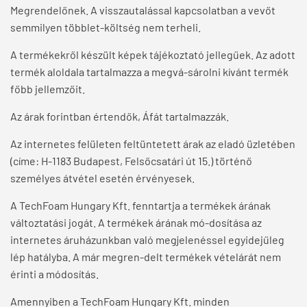
Megrendelőnek. A visszautalással kapcsolatban a vevőt
semmilyen többlet-költség nem terheli.
A termékekről készült képek tájékoztató jellegűek. Az adott
termék aloldala tartalmazza a megvá-sárolni kívánt termék
főbb jellemzőit.
Az árak forintban értendők, Áfát tartalmazzák.
Az internetes felületen feltüntetett árak az eladó üzletében
(címe: H-1183 Budapest, Felsőcsatári út 15.) történő
személyes átvétel esetén érvényesek.
A TechFoam Hungary Kft. fenntartja a termékek árának
változtatási jogát. A termékek árának mó-dosítása az
internetes áruházunkban való megjelenéssel egyidejűleg
lép hatályba. A már megren-delt termékek vételárát nem
érinti a módosítás.
Amennyiben a TechFoam Hungary Kft. minden