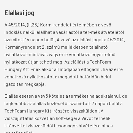
Elállási jog
A 45/2014. (II.26.) Korm. rendelet értelmében a vevő
indoklás nélkül elállhat a vásárlástól a ter-mék átvételétől
számított 14 napon belül. A vevő az elállási jogát a 45/2014.
Kormányrendelet 2. számú mellékletben található
nyilatkozat-mintával, vagy erre vonatkozó egyértelmű
nyilatkozat útján teheti meg. Az elállást a TechFoam
Hungary Kft. -nek akkor áll módjában elfogadni, ha az erre
vonatkozó nyilatkozatot a megadott határidőn belül
igazoltan megkapja.
Elállás esetén a vevő köteles a terméket haladéktalanul, de
legkésőbb az elállás közlésétől számí-tott 7 napon belül a
TechFoam Hungary Kft. részére visszaküldeni. A
visszajuttatás közvetlen költ-ségei a Vevőt terhelik.
Utánvéttel visszaküldött csomagok átvételére nincs
lehetőségünk.