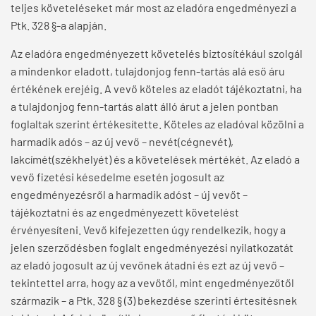
teljes követeléseket már most az eladóra engedményezi a
Ptk. 328 §-a alapján.
Az eladóra engedményezett követelés biztosítékául szolgál
a mindenkor eladott, tulajdonjog fenn-tartás alá eső áru
értékének erejéig. A vevő köteles az eladót tájékoztatni, ha
a tulajdonjog fenn-tartás alatt álló árut a jelen pontban
foglaltak szerint értékesítette. Köteles az eladóval közölni a
harmadik adós – az új vevő – nevét(cégnevét),
lakcímét(székhelyét) és a követelések mértékét. Az eladó a
vevő fizetési késedelme esetén jogosult az
engedményezésről a harmadik adóst – új vevőt –
tájékoztatni és az engedményezett követelést
érvényesíteni. Vevő kifejezetten úgy rendelkezik, hogy a
jelen szerződésben foglalt engedményezési nyilatkozatát
az eladó jogosult az új vevőnek átadni és ezt az új vevő –
tekintettel arra, hogy az a vevőtől, mint engedményezőtől
származik – a Ptk. 328 § (3) bekezdése szerinti értesítésnek