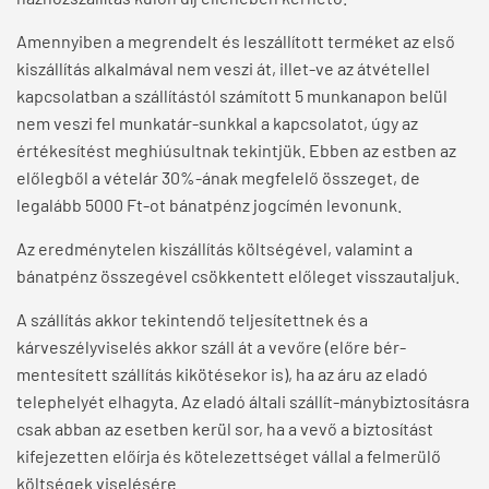
Amennyiben a megrendelt és leszállított terméket az első
kiszállítás alkalmával nem veszi át, illet-ve az átvétellel
kapcsolatban a szállítástól számított 5 munkanapon belül
nem veszi fel munkatár-sunkkal a kapcsolatot, úgy az
értékesítést meghiúsultnak tekintjük. Ebben az estben az
előlegből a vételár 30%-ának megfelelő összeget, de
legalább 5000 Ft-ot bánatpénz jogcímén levonunk.
Az eredménytelen kiszállítás költségével, valamint a
bánatpénz összegével csökkentett előleget visszautaljuk.
A szállítás akkor tekintendő teljesítettnek és a
kárveszélyviselés akkor száll át a vevőre (előre bér-
mentesített szállítás kikötésekor is), ha az áru az eladó
telephelyét elhagyta. Az eladó általi szállít-mánybiztosításra
csak abban az esetben kerül sor, ha a vevő a biztosítást
kifejezetten előírja és kötelezettséget vállal a felmerülő
költségek viselésére.