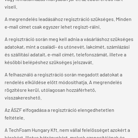
viseli.
A megrendelés leadásához regisztráció szükséges. Minden
e-mail címet csak egyszer lehet regiszt-rálni.
A regisztráció során meg kell adnia a vásárláshoz szükséges
adatokat, mint a családi- és utónevét, lakcímét, számlázási
és szállítási adatait, e-mail címét, telefonszámát, illetve a
későbbi belépéshez szükséges jelszavát.
A felhasználó a regisztráció során megadott adatokat a
rendelés elküldése előtt módosíthatja. A megrendelés
rögzítésre kerül, utólagosan hozzáférhető,
visszakereshető.
Az ÁSZF elfogadása a regisztráció elengedhetetlen
feltétele.
A TechFoam Hungary Kft. nem vállal felelősséget azokért a
károkért, illetve hátrányokért, melyek azonosítójának és