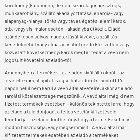
körülmény (különösen, de nem kizárólagosan: sztrájk,
munkaerőhiány, szállító akadályoztatása, energia- vagy
alapanyag-hiánya, törés vagy téves égetés, elemi károk,
stb.) vagy vis-maior esetén – akadályba ütközik. Eladó
szándékosan súlyos magatartását kivéve, a szállítás
késedelméből vagy elmaradásából eredő köz-vetlen vagy
közvetett következményi károk megtérítését a vevő nem
jogosult követelni az eladó-tól.
Amennyiben a termékek – az eladón kívül álló okból – az
átvételre megállapított végső határidőtől számított 14
napon belül nem kerül a vevő által átvételre, akkor az eladó
tárolási kötelezettsége megszűnik. A vevő által még ki nem
fizetett termékek esetében – különös tekintettel arra, hogy
az eladó a tulajdonjogát a teljes vételár kifizetéséig
fenntartja – az eladó dönthet úgy, hogy a termé-keket más
módon hasznosítja, vagy megsemmisíti. A vevő által már
kifizetett termékek esetében az eladó a termékeket