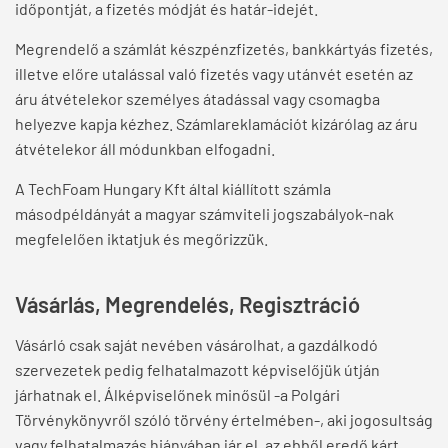
időpontját, a fizetés módját és határ-idejét.
Megrendelő a számlát készpénzfizetés, bankkártyás fizetés,
illetve előre utalással való fizetés vagy utánvét esetén az
áru átvételekor személyes átadással vagy csomagba
helyezve kapja kézhez. Számlareklamációt kizárólag az áru
átvételekor áll módunkban elfogadni.
A TechFoam Hungary Kft által kiállított számla
másodpéldányát a magyar számviteli jogszabályok-nak
megfelelően iktatjuk és megőrizzük.
Vásárlás, Megrendelés, Regisztráció
Vásárló csak saját nevében vásárolhat, a gazdálkodó
szervezetek pedig felhatalmazott képviselőjük útján
járhatnak el. Álképviselőnek minősül -a Polgári
Törvénykönyvről szóló törvény értelmében-, aki jogosultság
vagy felhatalmazás hiányában jár el, az ebből eredő kárt