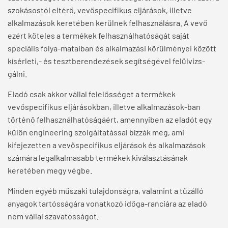
szokásostól eltérő, vevőspecifikus eljárások, illetve
alkalmazások keretében kerülnek felhasználásra. A vevő
ezért köteles a termékek felhasználhatóságát saját
speciális folya-mataiban és alkalmazási körülményei között
kísérleti,- és tesztberendezések segítségével felülvizs-
gálni.
Eladó csak akkor vállal felelősséget a termékek
vevőspecifikus eljárásokban, illetve alkalmazások-ban
történő felhasználhatóságáért, amennyiben az eladót egy
külön engineering szolgáltatással bízzák meg, ami
kifejezetten a vevőspecifikus eljárások és alkalmazások
számára legalkalmasabb termékek kiválasztásának
keretében megy végbe.
Minden egyéb műszaki tulajdonságra, valamint a tűzálló
anyagok tartósságára vonatkozó időga-ranciára az eladó
nem vállal szavatosságot.