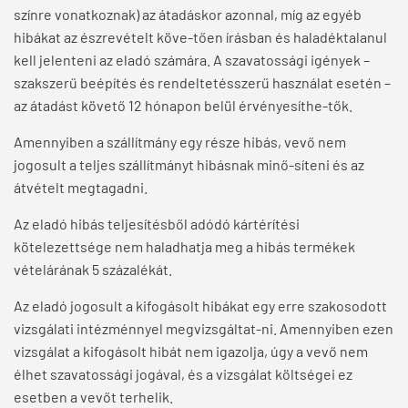
színre vonatkoznak) az átadáskor azonnal, míg az egyéb
hibákat az észrevételt köve-tően írásban és haladéktalanul
kell jelenteni az eladó számára. A szavatossági igények –
szakszerű beépítés és rendeltetésszerű használat esetén –
az átadást követő 12 hónapon belül érvényesíthe-tők.
Amennyiben a szállítmány egy része hibás, vevő nem
jogosult a teljes szállítmányt hibásnak minő-síteni és az
átvételt megtagadni.
Az eladó hibás teljesítésből adódó kártérítési
kötelezettsége nem haladhatja meg a hibás termékek
vételárának 5 százalékát.
Az eladó jogosult a kifogásolt hibákat egy erre szakosodott
vizsgálati intézménnyel megvizsgáltat-ni. Amennyiben ezen
vizsgálat a kifogásolt hibát nem igazolja, úgy a vevő nem
élhet szavatossági jogával, és a vizsgálat költségei ez
esetben a vevőt terhelik.