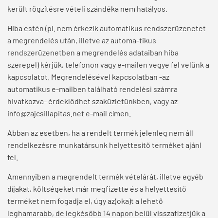
került rögzítésre vételi szándéka nem hatályos.
Hiba estén (pl. nem érkezik automatikus rendszerüzenetet
a megrendelés után, illetve az automa-tikus
rendszerüzenetben a megrendelés adataiban hiba
szerepel) kérjük, telefonon vagy e-mailen vegye fel velünk a
kapcsolatot. Megrendelésével kapcsolatban -az
automatikus e-mailben található rendelési számra
hivatkozva- érdeklődhet szaküzletünkben, vagy az
info@zajcsillapitas.net e-mail címen.
Abban az esetben, ha a rendelt termék jelenleg nem áll
rendelkezésre munkatársunk helyettesítő terméket ajánl
fel.
Amennyiben a megrendelt termék vételárát, illetve egyéb
díjakat, költségeket már megfizette és a helyettesítő
terméket nem fogadja el, úgy az(oka)t a lehető
leghamarabb, de legkésőbb 14 napon belül visszafizetjük a